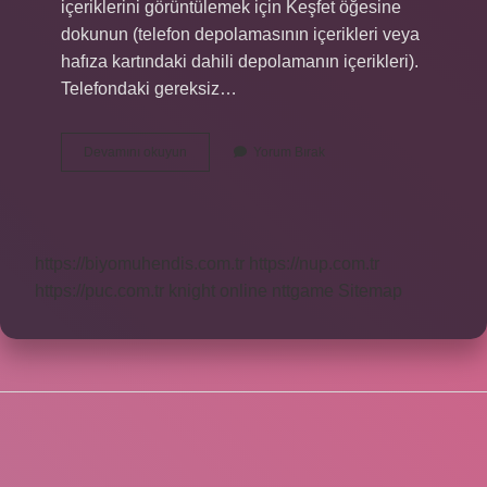
içeriklerini görüntülemek için Keşfet öğesine
dokunun (telefon depolamasının içerikleri veya
hafıza kartındaki dahili depolamanın içerikleri).
Telefondaki gereksiz…
Telefonda
Devamını okuyun
Yorum Bırak
Depolama
Alanı
Nasıl
Boşaltilir
https://biyomuhendis.com.tr
https://nup.com.tr
https://puc.com.tr
knight online
nttgame
Sitemap
SIDEBAR