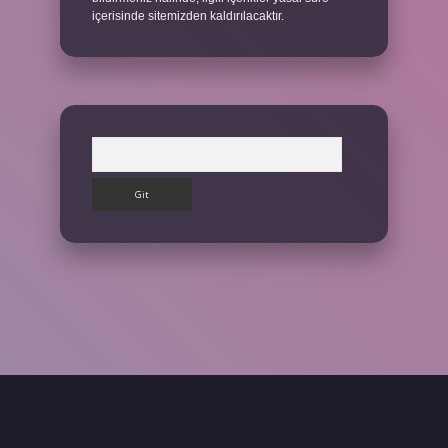
içerisinde sitemizden kaldırılacaktır.
Arama
et giriş yap