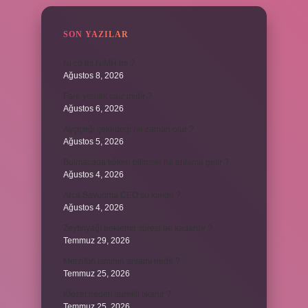
SON YAZILAR
Ni cd mi NiMH mi ?
Ağustos 8, 2026
Fare yemek caiz midir ?
Ağustos 6, 2026
Ayçiçeği çekirdeği ne zaman olur ?
Ağustos 5, 2026
Bulmacada köken bilimsel ne anlama gelir ?
Ağustos 4, 2026
Arca Savunma CEO’su kimdir ?
Ağustos 4, 2026
Zeytinyağı bekleme süresi ne kadardır ?
Temmuz 29, 2026
Merzifon isminin anlamı nedir ?
Temmuz 25, 2026
Klozet neden sürekli tıkanır ?
Temmuz 25, 2026