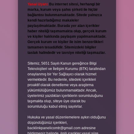
Yasal Uyarı:
Bu internet sitesi, herhangi bir
marka, kurum veya şahıs şirketi ile hiçbir
bağlantısı bulunmamaktadır. Sitede yalnızca
kendi hazırladığımız makaleler
paylaşılmaktadır. Burada yer alan içerikler
haber niteliği taşımamakta olup, gerçek kurum
ve kişiler hakkında paylaşım yapılmamaktadır.
Gerçek kurum ve kişiler ile isim benzerlikleri
tamamen tesadüfidir. Sitemizdeki bilgiler
taslak halindedir ve tavsiye niteliği taşımazlar.
Sitemiz, 5651 Sayılı Kanun gereğince Bilgi
Teknolojileri ve İletişim Kurumu (BTK) tarafından
onaylanmış bir Yer Sağlayıcı olarak hizmet
vermektedir. Bu nedenle, sitedeki içerikleri
proaktif olarak denetleme veya araştırma
yükümlülüğümüz bulunmamaktadır. Ancak,
üyelerimiz yazdıkları içeriklerin sorumluluğunu
taşımakta olup, siteye üye olarak bu
sorumluluğu kabul etmiş sayılırlar.
Hukuka ve yasal düzenlemelere aykırı olduğunu
düşündüğünüz içerikleri,
backlinkpanelicomtr@gmail.com
adresine
bildirmeniz halinde, ilgili içerikler yasal süre