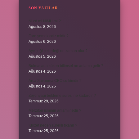
SON YAZILAR
Ni cd mi NiMH mi ?
Ağustos 8, 2026
Fare yemek caiz midir ?
Ağustos 6, 2026
Ayçiçeği çekirdeği ne zaman olur ?
Ağustos 5, 2026
Bulmacada köken bilimsel ne anlama gelir ?
Ağustos 4, 2026
Arca Savunma CEO’su kimdir ?
Ağustos 4, 2026
Zeytinyağı bekleme süresi ne kadardır ?
Temmuz 29, 2026
Merzifon isminin anlamı nedir ?
Temmuz 25, 2026
Klozet neden sürekli tıkanır ?
Temmuz 25, 2026