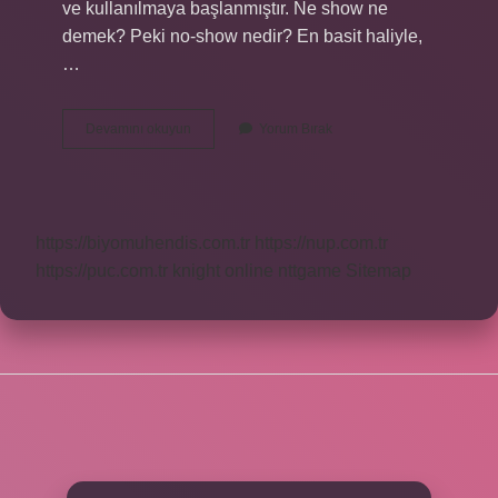
ve kullanılmaya başlanmıştır. Ne show ne
demek? Peki no-show nedir? En basit haliyle,
…
Show
Devamını okuyun
Yorum Bırak
Türkçede
Ne
https://biyomuhendis.com.tr
https://nup.com.tr
https://puc.com.tr
knight online
nttgame
Sitemap
SIDEBAR