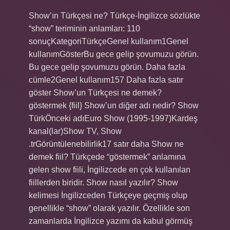
Show’ın Türkçesi ne? Türkçe-İngilizce sözlükte
“show” teriminin anlamları: 110
sonuçKategoriTürkçeGenel kullanım1Genel
kullanımGösterBu gece gelip şovumuzu görün.
Bu gece gelip şovumuzu görün. Daha fazla
cümle2Genel kullanım157 Daha fazla satır
göster Show’un Türkçesi ne demek?
göstermek {fiil} Show’un diğer adı nedir? Show
TürkÖnceki adıEuro Show (1995-1997)Kardeş
kanal(lar)Show TV, Show
.trGörüntülenebilirlik17 satır daha Show ne
demek fiil? Türkçede “göstermek” anlamına
gelen show fiili, İngilizcede en çok kullanılan
fiillerden biridir. Show nasıl yazılır? Show
kelimesi İngilizceden Türkçeye geçmiş olup
genellikle “show” olarak yazılır. Özellikle son
zamanlarda İngilizce yazımı da kabul görmüş