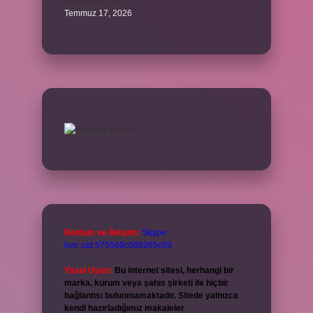
Karınca kaç kilo ?
Temmuz 17, 2026
Reklam ve İletişim:
Skype:
live:.cid.575569c608265c69
Yasal Uyarı:
Bu internet sitesi, herhangi bir
marka, kurum veya şahıs şirketi ile hiçbir
bağlantısı bulunmamaktadır. Sitede yalnızca
kendi hazırladığımız makaleler