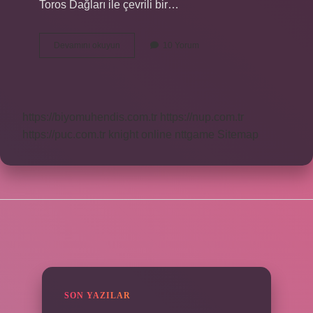
Toros Dağları ile çevrili bir…
Çukurova
Devamını okuyun
10 Yorum
Nın
Özellikleri
Nedir
https://biyomuhendis.com.tr
https://nup.com.tr
https://puc.com.tr
knight online
nttgame
Sitemap
SIDEBAR
SON YAZILAR