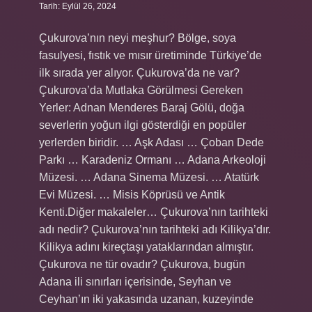
Tarih: Eylül 26, 2024
Çukurova’nın neyi meşhur? Bölge, soya
fasulyesi, fıstık ve mısır üretiminde Türkiye’de
ilk sırada yer alıyor. Çukurova’da ne var?
Çukurova’da Mutlaka Görülmesi Gereken
Yerler: Adnan Menderes Baraj Gölü, doğa
severlerin yoğun ilgi gösterdiği en popüler
yerlerden biridir. … Aşk Adası … Çoban Dede
Parkı … Karadeniz Ormanı … Adana Arkeoloji
Müzesi. … Adana Sinema Müzesi. … Atatürk
Evi Müzesi. … Misis Köprüsü ve Antik
Kenti.Diğer makaleler… Çukurova’nın tarihteki
adı nedir? Çukurova’nın tarihteki adı Kilikya’dır.
Kilikya adını kireçtaşı yataklarından almıştır.
Çukurova ne tür ovadır? Çukurova, bugün
Adana ili sınırları içerisinde, Seyhan ve
Ceyhan’ın iki yakasında uzanan, kuzeyinde