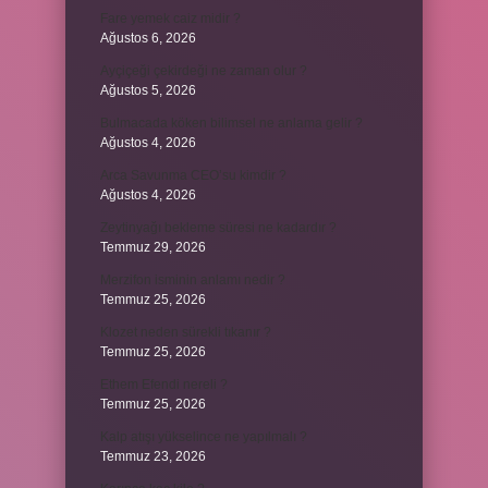
Fare yemek caiz midir ?
Ağustos 6, 2026
Ayçiçeği çekirdeği ne zaman olur ?
Ağustos 5, 2026
Bulmacada köken bilimsel ne anlama gelir ?
Ağustos 4, 2026
Arca Savunma CEO’su kimdir ?
Ağustos 4, 2026
Zeytinyağı bekleme süresi ne kadardır ?
Temmuz 29, 2026
Merzifon isminin anlamı nedir ?
Temmuz 25, 2026
Klozet neden sürekli tıkanır ?
Temmuz 25, 2026
Ethem Efendi nereli ?
Temmuz 25, 2026
Kalp atışı yükselince ne yapılmalı ?
Temmuz 23, 2026