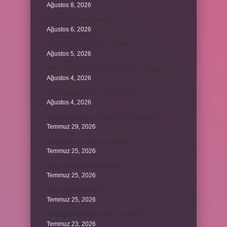
Ağustos 8, 2026
Fare yemek caiz midir ?
Ağustos 6, 2026
Ayçiçeği çekirdeği ne zaman olur ?
Ağustos 5, 2026
Bulmacada köken bilimsel ne anlama gelir ?
Ağustos 4, 2026
Arca Savunma CEO’su kimdir ?
Ağustos 4, 2026
Zeytinyağı bekleme süresi ne kadardır ?
Temmuz 29, 2026
Merzifon isminin anlamı nedir ?
Temmuz 25, 2026
Klozet neden sürekli tıkanır ?
Temmuz 25, 2026
Ethem Efendi nereli ?
Temmuz 25, 2026
Kalp atışı yükselince ne yapılmalı ?
Temmuz 23, 2026