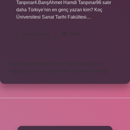
Tanpınar4.BarışAhmet Hamdi Tanpınar96 satır
daha Türkiye’nin en genç yazarı kim? Koç
Üniversitesi Sanat Tarihi Fakültesi…
En
Devamını okuyun
2 Yorum
Ünlü
Türk
Yazar
Kim
https://biyomuhendis.com.tr
https://nup.com.tr
https://puc.com.tr
knight online
nttgame
Sitemap
SIDEBAR