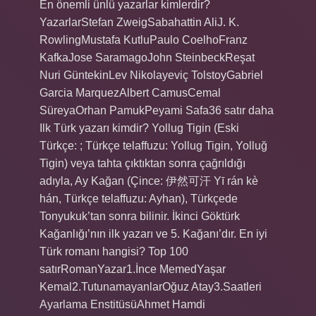
En önemli ünlü yazarlar kimlerdir?
YazarlarStefan ZweigSabahattin AliJ. K.
RowlingMustafa KutluPaulo CoelhoFranz
KafkaJose SaramagoJohn SteinbeckReşat
Nuri GüntekinLev Nikolayeviç TolstoyGabriel
Garcia MarquezAlbert CamusCemal
SüreyaOrhan PamukPeyami Safa36 satır daha
Ilk Türk yazarı kimdir? Yollug Tigin (Eski
Türkçe: ; Türkçe telaffuzu: Yollug Tigin, Yolluğ
Tigin) veya tahta çıktıktan sonra çağrıldığı
adıyla, Ay Kağan (Çince: 伊然可汗 Yī rán kè
hán, Türkçe telaffuzu: Ayhan), Türkçede
Tonyukuk’tan sonra bilinir. İkinci Göktürk
Kağanlığı’nın ilk yazarı ve 5. Kağanı’dır. En iyi
Türk romanı hangisi? Top 100
satırRomanYazar1.İnce MemedYaşar
Kemal2.TutunamayanlarOğuz Atay3.Saatleri
Ayarlama EnstitüsüAhmet Hamdi