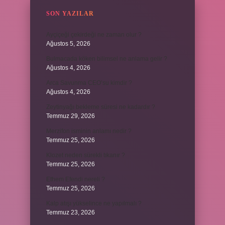
SON YAZILAR
Ayçiçeği çekirdeği ne zaman olur ?
Ağustos 5, 2026
Bulmacada köken bilimsel ne anlama gelir ?
Ağustos 4, 2026
Arca Savunma CEO’su kimdir ?
Ağustos 4, 2026
Zeytinyağı bekleme süresi ne kadardır ?
Temmuz 29, 2026
Merzifon isminin anlamı nedir ?
Temmuz 25, 2026
Klozet neden sürekli tıkanır ?
Temmuz 25, 2026
Ethem Efendi nereli ?
Temmuz 25, 2026
Kalp atışı yükselince ne yapılmalı ?
Temmuz 23, 2026