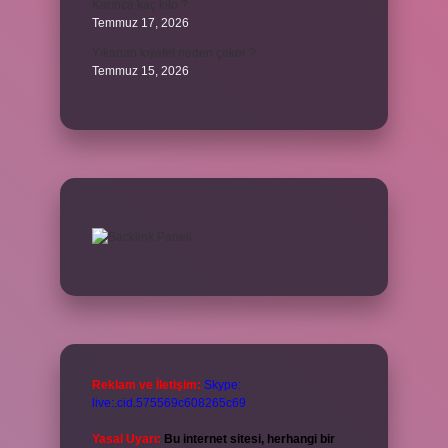
Karınca kaç kilo ?
Temmuz 17, 2026
Yıkanan kıyafet neden çeker ?
Temmuz 15, 2026
Reklam ve İletişim:
Skype:
live:.cid.575569c608265c69
Yasal Uyarı:
Bu internet sitesi, herhangi bir