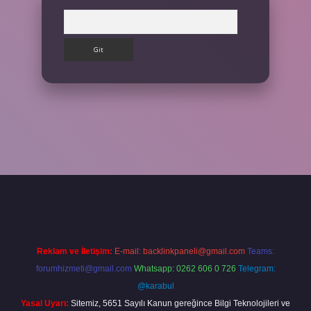
Arama
lbet giriş yap
Reklam ve İletişim:
E-mail:
backlinkpaneli@gmail.com
Teams:
forumhizmeti@gmail.com
Whatsapp: 0262 606 0 726
Telegram:
@karabul
Yasal Uyarı:
Sitemiz, 5651 Sayılı Kanun gereğince Bilgi Teknolojileri ve