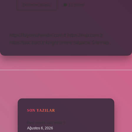
Mantık
Devamını okuyun
12 Yorum
Hangi
Bilimdir
https://biyomuhendis.com.tr
https://nup.com.tr
https://puc.com.tr
knight online
nttgame
Sitemap
SIDEBAR
SON YAZILAR
Fare yemek caiz midir ?
Ağustos 6, 2026