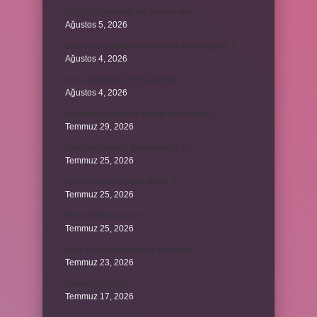
Ayçiçeği çekirdeği ne zaman olur ?
Ağustos 5, 2026
Bulmacada köken bilimsel ne anlama gelir ?
Ağustos 4, 2026
Arca Savunma CEO’su kimdir ?
Ağustos 4, 2026
Zeytinyağı bekleme süresi ne kadardır ?
Temmuz 29, 2026
Merzifon isminin anlamı nedir ?
Temmuz 25, 2026
Klozet neden sürekli tıkanır ?
Temmuz 25, 2026
Ethem Efendi nereli ?
Temmuz 25, 2026
Kalp atışı yükselince ne yapılmalı ?
Temmuz 23, 2026
Karınca kaç kilo ?
Temmuz 17, 2026