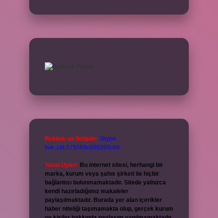
Reklam ve İletişim:
Skype:
live:.cid.575569c608265c69
Yasal Uyarı:
Bu internet sitesi, herhangi bir
marka, kurum veya şahıs şirketi ile hiçbir
bağlantısı bulunmamaktadır. Sitede yalnızca
kendi hazırladığımız makaleler
paylaşılmaktadır. Burada yer alan içerikler
haber niteliği taşımamakta olup, gerçek kurum
ve kişiler hakkında paylaşım yapılmamaktadır.