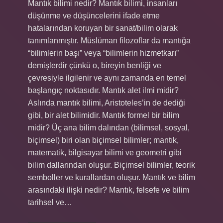
Mantık bilimi nedir? Mantık bilimi, insanları
düşünme ve düşüncelerini ifade etme
hatalarından koruyan bir sanat/bilim olarak
tanımlanmıştır. Müslüman filozoflar da mantığa
“bilimlerin başı” veya “bilimlerin hizmetkarı”
demişlerdir çünkü o, bireyin benliği ve
çevresiyle ilgilenir ve aynı zamanda en temel
başlangıç ​​noktasıdır. Mantık alet ilmi midir?
Aslında mantık bilimi, Aristoteles’in de dediği
gibi, bir alet bilimidir. Mantık formel bir bilim
midir? Üç ana bilim dalından (bilimsel, sosyal,
biçimsel) biri olan biçimsel bilimler; mantık,
matematik, bilgisayar bilimi ve geometri gibi
bilim dallarından oluşur. Biçimsel bilimler, teorik
semboller ve kurallardan oluşur. Mantık ve bilim
arasındaki ilişki nedir? Mantık, felsefe ve bilim
tarihsel ve…