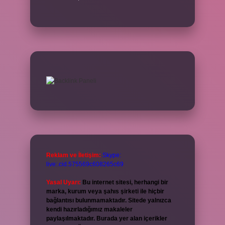
Reklam ve İletişim:
Skype:
live:.cid.575569c608265c69
Yasal Uyarı:
Bu internet sitesi, herhangi bir
marka, kurum veya şahıs şirketi ile hiçbir
bağlantısı bulunmamaktadır. Sitede yalnızca
kendi hazırladığımız makaleler
paylaşılmaktadır. Burada yer alan içerikler