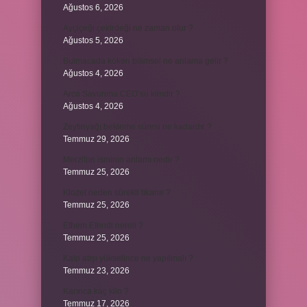
Ağustos 6, 2026
Ayçiçeği çekirdeği ne zaman olur ?
Ağustos 5, 2026
Bulmacada köken bilimsel ne anlama gelir ?
Ağustos 4, 2026
Arca Savunma CEO’su kimdir ?
Ağustos 4, 2026
Zeytinyağı bekleme süresi ne kadardır ?
Temmuz 29, 2026
Merzifon isminin anlamı nedir ?
Temmuz 25, 2026
Klozet neden sürekli tıkanır ?
Temmuz 25, 2026
Ethem Efendi nereli ?
Temmuz 25, 2026
Kalp atışı yükselince ne yapılmalı ?
Temmuz 23, 2026
Karınca kaç kilo ?
Temmuz 17, 2026