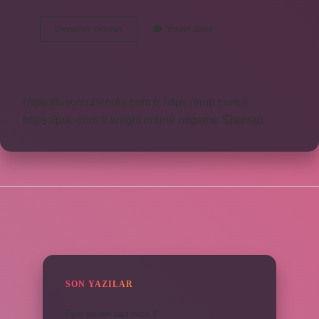
Bel
Devamını okuyun
Yorum Bırak
Nerede
Bulunur
https://biyomuhendis.com.tr
https://nup.com.tr
https://puc.com.tr
knight online
nttgame
Sitemap
SIDEBAR
SON YAZILAR
Fare yemek caiz midir ?