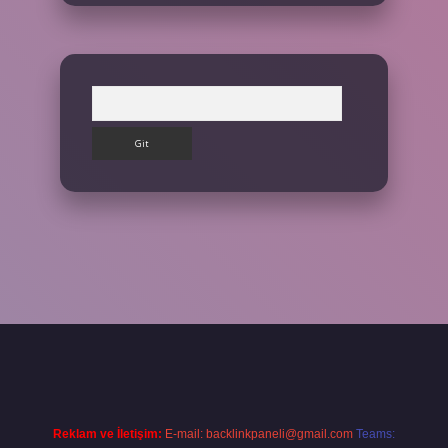
Arama
et giriş yap
Reklam ve İletişim:
E-mail:
backlinkpaneli@gmail.com
Teams: