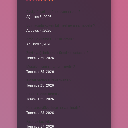
Ayçiçeği çekirdeği ne zaman olur ?
Ağustos 5, 2026
Bulmacada köken bilimsel ne anlama gelir ?
Ağustos 4, 2026
Arca Savunma CEO’su kimdir ?
Ağustos 4, 2026
Zeytinyağı bekleme süresi ne kadardır ?
Temmuz 29, 2026
Merzifon isminin anlamı nedir ?
Temmuz 25, 2026
Klozet neden sürekli tıkanır ?
Temmuz 25, 2026
Ethem Efendi nereli ?
Temmuz 25, 2026
Kalp atışı yükselince ne yapılmalı ?
Temmuz 23, 2026
Karınca kaç kilo ?
Temmuz 17, 2026