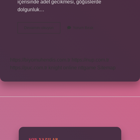
içerisinde adet gecikmesi, göğüslerde
dolgunluk…
Hamilelikte
Devamını okuyun
Yorum Bırak
Ilk
Ne
Oluşur
https://biyomuhendis.com.tr
https://nup.com.tr
https://puc.com.tr
knight online
nttgame
Sitemap
SIDEBAR
SON YAZILAR