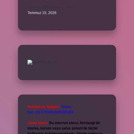
Yıkanan kıyafet neden çeker ?
Temmuz 15, 2026
Reklam ve İletişim:
Skype:
live:.cid.575569c608265c69
Yasal Uyarı:
Bu internet sitesi, herhangi bir
marka, kurum veya şahıs şirketi ile hiçbir
bağlantısı bulunmamaktadır. Sitede yalnızca