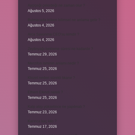
Ayçiçeği çekirdeği ne zaman olur ?
Ağustos 5, 2026
Bulmacada köken bilimsel ne anlama gelir ?
Ağustos 4, 2026
Arca Savunma CEO’su kimdir ?
Ağustos 4, 2026
Zeytinyağı bekleme süresi ne kadardır ?
Temmuz 29, 2026
Merzifon isminin anlamı nedir ?
Temmuz 25, 2026
Klozet neden sürekli tıkanır ?
Temmuz 25, 2026
Ethem Efendi nereli ?
Temmuz 25, 2026
Kalp atışı yükselince ne yapılmalı ?
Temmuz 23, 2026
Karınca kaç kilo ?
Temmuz 17, 2026