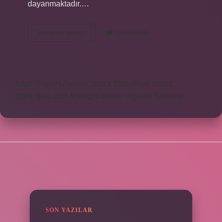
dayanmaktadır.…
Balıkesirde
Devamını okuyun
Yorum Bırak
Hangi
Meyve
Ve
Sebze
Yetişir
https://biyomuhendis.com.tr
https://nup.com.tr
https://puc.com.tr
knight online
nttgame
Sitemap
SIDEBAR
SON YAZILAR