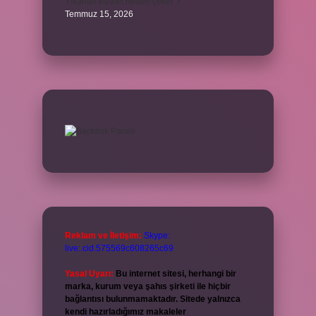
Yıkanan kıyafet neden çeker ?
Temmuz 15, 2026
Reklam ve İletişim:
Skype:
live:.cid.575569c608265c69
Yasal Uyarı:
Bu internet sitesi, herhangi bir
marka, kurum veya şahıs şirketi ile hiçbir
bağlantısı bulunmamaktadır. Sitede yalnızca
kendi hazırladığımız makaleler