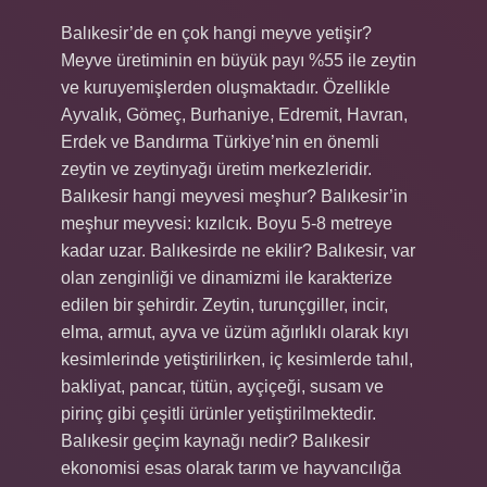
Balıkesir’de en çok hangi meyve yetişir?
Meyve üretiminin en büyük payı %55 ile zeytin
ve kuruyemişlerden oluşmaktadır. Özellikle
Ayvalık, Gömeç, Burhaniye, Edremit, Havran,
Erdek ve Bandırma Türkiye’nin en önemli
zeytin ve zeytinyağı üretim merkezleridir.
Balıkesir hangi meyvesi meşhur? Balıkesir’in
meşhur meyvesi: kızılcık. Boyu 5-8 metreye
kadar uzar. Balıkesirde ne ekilir? Balıkesir, var
olan zenginliği ve dinamizmi ile karakterize
edilen bir şehirdir. Zeytin, turunçgiller, incir,
elma, armut, ayva ve üzüm ağırlıklı olarak kıyı
kesimlerinde yetiştirilirken, iç kesimlerde tahıl,
bakliyat, pancar, tütün, ayçiçeği, susam ve
pirinç gibi çeşitli ürünler yetiştirilmektedir.
Balıkesir geçim kaynağı nedir? Balıkesir
ekonomisi esas olarak tarım ve hayvancılığa