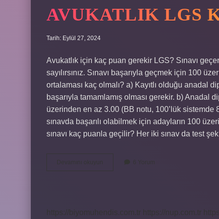
AVUKATLIK LGS 
Tarih: Eylül 27, 2024
Avukatlık için kaç puan gerekir LGS? Sınavı geçe
sayılırsınız. Sınavı başarıyla geçmek için 100 üze
ortalaması kaç olmalı? a) Kayıtlı olduğu anadal di
başarıyla tamamlamış olması gerekir. b) Anadal di
üzerinden en az 3.00 (BB notu, 100’lük sistemde 8
sınavda başarılı olabilmek için adayların 100 üze
sınavı kaç puanla geçilir? Her iki sınav da test şek
Avukatlık
Devamını okuyun
6 Yorum
Lgs
Kaç
Puan
https://biyomuhendis.com.tr
https://nup.com.tr
http