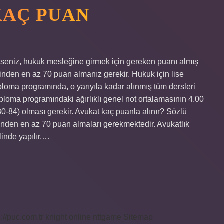
KAÇ PUAN
rseniz, hukuk mesleğine girmek için gereken puanı almış
rinden en az 70 puan almanız gerekir. Hukuk için lise
ploma programında, o yarıyıla kadar alınmış tüm dersleri
ploma programındaki ağırlıklı genel not ortalamasının 4.00
0-84) olması gerekir. Avukat kaç puanla alınır? Sözlü
rinden en az 70 puan almaları gerekmektedir. Avukatlık
linde yapılır.…
s://puc.com.tr
knight online
nttgame
Sitemap