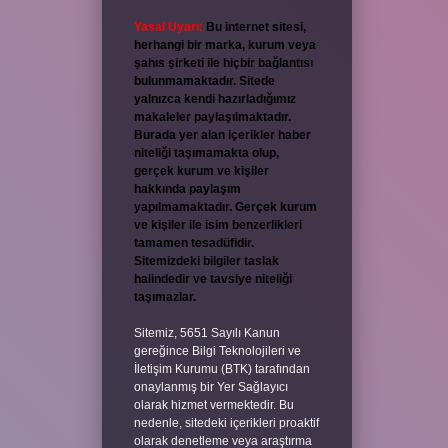
Yasal Uyarı:
Bu internet sitesi,
herhangi bir marka, kurum veya
şahıs şirketi ile hiçbir bağlantısı
bulunmamaktadır. Sitede
yalnızca kendi hazırladığımız
makaleler paylaşılmaktadır.
Burada yer alan içerikler haber
niteliği taşımamakta olup,
gerçek kurum ve kişiler
hakkında paylaşım
yapılmamaktadır. Gerçek kurum
ve kişiler ile isim benzerlikleri
tamamen tesadüfidir.
Sitemizdeki bilgiler taslak
halindedir ve tavsiye niteliği
taşımazlar.
Sitemiz, 5651 Sayılı Kanun
gereğince Bilgi Teknolojileri ve
İletişim Kurumu (BTK) tarafından
onaylanmış bir Yer Sağlayıcı
olarak hizmet vermektedir. Bu
nedenle, sitedeki içerikleri proaktif
olarak denetleme veya araştırma