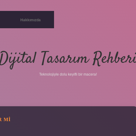
Hakkımızda
Dijital Tasarım Rehber
Teknolojiyle dolu keyifli bir macera!
R MI