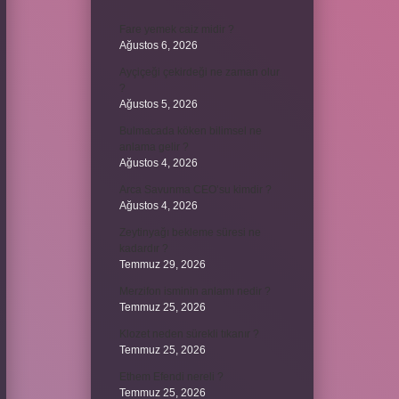
Fare yemek caiz midir ?
Ağustos 6, 2026
Ayçiçeği çekirdeği ne zaman olur
?
Ağustos 5, 2026
Bulmacada köken bilimsel ne
anlama gelir ?
Ağustos 4, 2026
Arca Savunma CEO’su kimdir ?
Ağustos 4, 2026
Zeytinyağı bekleme süresi ne
kadardır ?
Temmuz 29, 2026
Merzifon isminin anlamı nedir ?
Temmuz 25, 2026
Klozet neden sürekli tıkanır ?
Temmuz 25, 2026
Ethem Efendi nereli ?
Temmuz 25, 2026