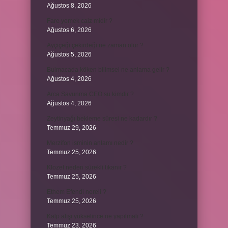
Ağustos 8, 2026
Fare yemek caiz midir ?
Ağustos 6, 2026
Ayçiçeği çekirdeği ne zaman olur ?
Ağustos 5, 2026
Bulmacada köken bilimsel ne anlama gelir ?
Ağustos 4, 2026
Arca Savunma CEO’su kimdir ?
Ağustos 4, 2026
Zeytinyağı bekleme süresi ne kadardır ?
Temmuz 29, 2026
Merzifon isminin anlamı nedir ?
Temmuz 25, 2026
Klozet neden sürekli tıkanır ?
Temmuz 25, 2026
Ethem Efendi nereli ?
Temmuz 25, 2026
Kalp atışı yükselince ne yapılmalı ?
Temmuz 23, 2026