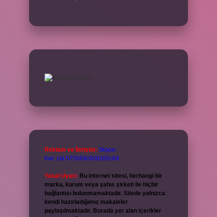
Reklam ve İletişim:
Skype:
live:.cid.575569c608265c69
Yasal Uyarı:
Bu internet sitesi, herhangi bir
marka, kurum veya şahıs şirketi ile hiçbir
bağlantısı bulunmamaktadır. Sitede yalnızca
kendi hazırladığımız makaleler
paylaşılmaktadır. Burada yer alan içerikler