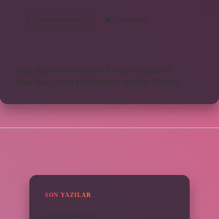
Astronot
Devamını okuyun
Yorum Bırak
Nasıl
Alınır
https://biyomuhendis.com.tr
https://nup.com.tr
https://puc.com.tr
knight online
nttgame
Sitemap
SIDEBAR
SON YAZILAR
Ni cd mi NiMH mi ?