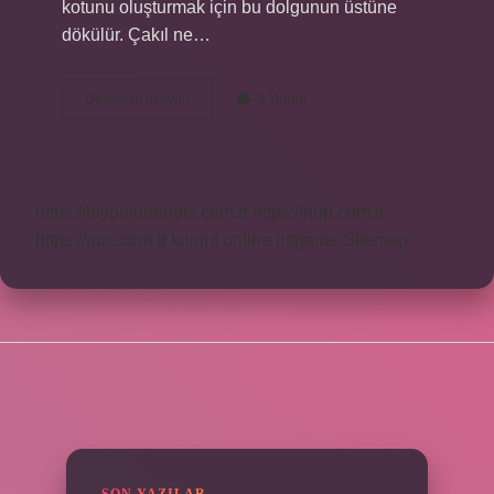
kotunu oluşturmak için bu dolgunun üstüne
dökülür. Çakıl ne…
Dama
Devamını okuyun
8 Yorum
Neden
Çakıl
Taşı
Dökülür
https://biyomuhendis.com.tr
https://nup.com.tr
https://puc.com.tr
knight online
nttgame
Sitemap
SIDEBAR