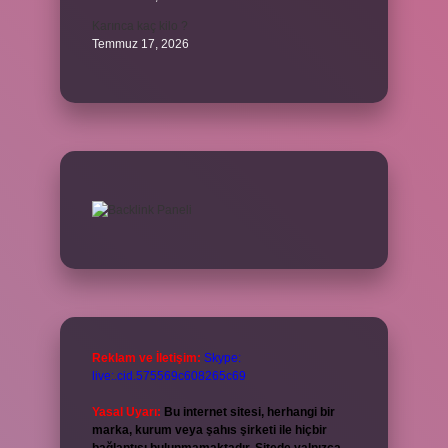
Karınca kaç kilo ?
Temmuz 17, 2026
Reklam ve İletişim:
Skype:
live:.cid.575569c608265c69
Yasal Uyarı:
Bu internet sitesi, herhangi bir
marka, kurum veya şahıs şirketi ile hiçbir