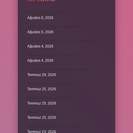
SON YAZILAR
Fare yemek caiz midir ?
Ağustos 6, 2026
Ayçiçeği çekirdeği ne zaman olur ?
Ağustos 5, 2026
Bulmacada köken bilimsel ne anlama gelir ?
Ağustos 4, 2026
Arca Savunma CEO’su kimdir ?
Ağustos 4, 2026
Zeytinyağı bekleme süresi ne kadardır ?
Temmuz 29, 2026
Merzifon isminin anlamı nedir ?
Temmuz 25, 2026
Klozet neden sürekli tıkanır ?
Temmuz 25, 2026
Ethem Efendi nereli ?
Temmuz 25, 2026
Kalp atışı yükselince ne yapılmalı ?
Temmuz 23, 2026