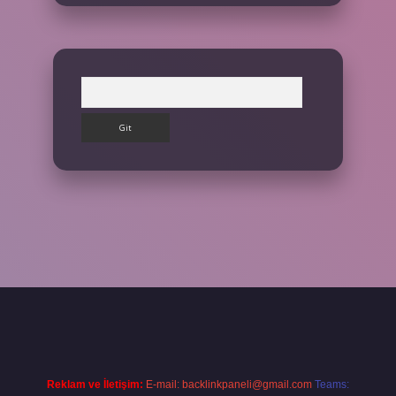
Arama
ş yap
Reklam ve İletişim:
E-mail:
backlinkpaneli@gmail.com
Teams: