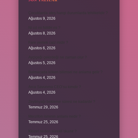
SON YAZILAR
Çocuklarda ateş hangi durumlarda tehlikelidir ?
Ağustos 9, 2026
Ni cd mi NiMH mi ?
Ağustos 8, 2026
Fare yemek caiz midir ?
Ağustos 6, 2026
Ayçiçeği çekirdeği ne zaman olur ?
Ağustos 5, 2026
Bulmacada köken bilimsel ne anlama gelir ?
Ağustos 4, 2026
Arca Savunma CEO’su kimdir ?
Ağustos 4, 2026
Zeytinyağı bekleme süresi ne kadardır ?
Temmuz 29, 2026
Merzifon isminin anlamı nedir ?
Temmuz 25, 2026
Klozet neden sürekli tıkanır ?
Temmuz 25, 2026