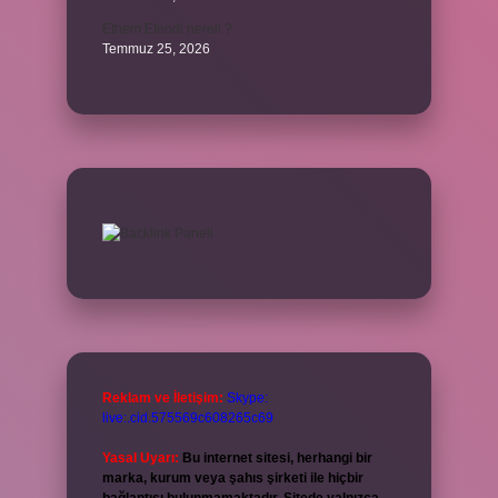
Ethem Efendi nereli ?
Temmuz 25, 2026
Reklam ve İletişim:
Skype:
live:.cid.575569c608265c69
Yasal Uyarı:
Bu internet sitesi, herhangi bir
marka, kurum veya şahıs şirketi ile hiçbir