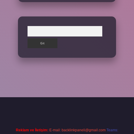
Arama
et giriş yap
Reklam ve İletişim:
E-mail:
backlinkpaneli@gmail.com
Teams: