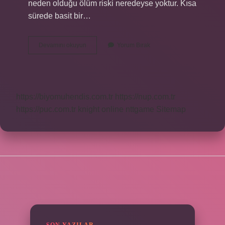
neden olduğu ölüm riski neredeyse yoktur. Kısa
sürede basit bir…
Miyom
Devamını okuyun
Yorum Bırak
Ameliyatı
Riskleri
Nelerdir
https://biyomuhendis.com.tr
https://nup.com.tr
https://puc.com.tr
knight online
nttgame
Sitemap
SIDEBAR