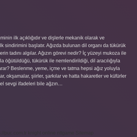
minin ilk açıklığıdır ve dişlerle mekanik olarak ve
lk sindirimini başlatır. Ağızda bulunan dil organı da tükürük
in tadını algılar. Ağızın görevi nedir? İç yüzeyi mukoza ile
la öğütüldüğü, tükürük ile nemlendirildiği, dil aracılığıyla
şe yarar? Beslenme, yeme, içme ve tatma hepsi ağız yoluyla
ar, okşamalar, şiirler, şarkılar ve hatta hakaretler ve küfürler
l sevgi ifadeleri bile ağzın…
s://puc.com.tr
knight online
nttgame
Sitemap