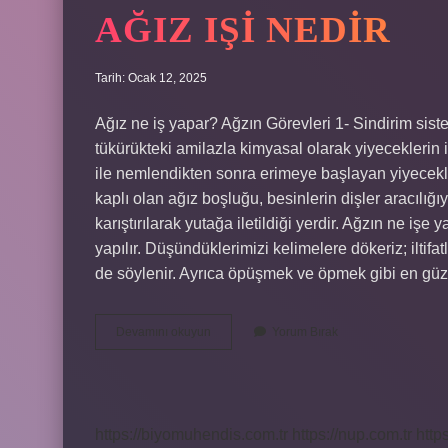
AĞIZ IŞI NEDIR
Tarih: Ocak 12, 2025
Ağız ne iş yapar? Ağzın Görevleri 1- Sindirim siste
tükürükteki amilazla kimyasal olarak yiyeceklerin i
ile nemlendikten sonra erimeye başlayan yiyecekler
kaplı olan ağız boşluğu, besinlerin dişler aracılığıy
karıştırılarak yutağa iletildiği yerdir. Ağzın ne i
yapılır. Düşündüklerimizi kelimelere dökeriz; iltifatl
de söylenir. Ayrıca öpüşmek ve öpmek gibi en güze
Ağız
Devamını okuyun
Yorum Bırak
Işi
Nedir
https://biyomuhendis.com.tr
https://nup.com.tr
http