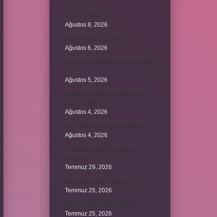
Ni cd mi NiMH mi ?
Ağustos 8, 2026
Fare yemek caiz midir ?
Ağustos 6, 2026
Ayçiçeği çekirdeği ne zaman olur
?
Ağustos 5, 2026
Bulmacada köken bilimsel ne
anlama gelir ?
Ağustos 4, 2026
Arca Savunma CEO’su kimdir ?
Ağustos 4, 2026
Zeytinyağı bekleme süresi ne
kadardır ?
Temmuz 29, 2026
Merzifon isminin anlamı nedir ?
Temmuz 25, 2026
Klozet neden sürekli tıkanır ?
Temmuz 25, 2026