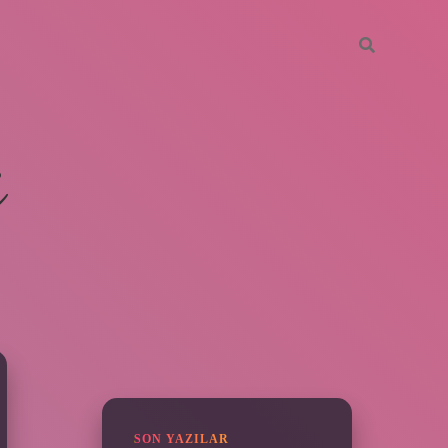
i
SIDEBAR
ilbet giriş
SON YAZILAR