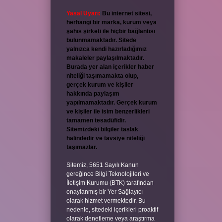
Yasal Uyarı:
Bu internet sitesi,
herhangi bir marka, kurum veya
şahıs şirketi ile hiçbir bağlantısı
bulunmamaktadır. Sitede
yalnızca kendi hazırladığımız
makaleler paylaşılmaktadır.
Burada yer alan içerikler haber
niteliği taşımamakta olup,
gerçek kurum ve kişiler
hakkında paylaşım
yapılmamaktadır. Gerçek kurum
ve kişiler ile isim benzerlikleri
tamamen tesadüfidir.
Sitemizdeki bilgiler taslak
halindedir ve tavsiye niteliği
taşımazlar.
Sitemiz, 5651 Sayılı Kanun
gereğince Bilgi Teknolojileri ve
İletişim Kurumu (BTK) tarafından
onaylanmış bir Yer Sağlayıcı
olarak hizmet vermektedir. Bu
nedenle, sitedeki içerikleri proaktif
olarak denetleme veya araştırma