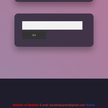
Arama
ş yap
Reklam ve İletişim:
E-mail:
backlinkpaneli@gmail.com
Teams: