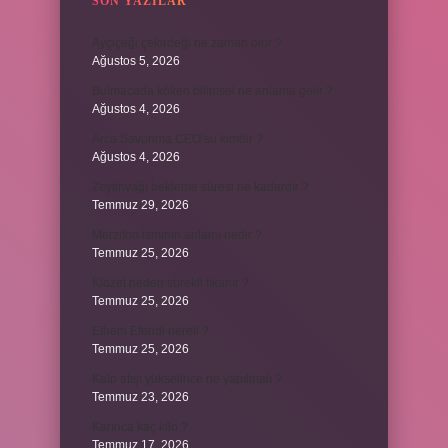
SON YAZILAR
Ayçiçeği çekirdeği ne zaman olur ?
Ağustos 5, 2026
Bulmacada köken bilimsel ne anlama gelir ?
Ağustos 4, 2026
Arca Savunma CEO’su kimdir ?
Ağustos 4, 2026
Zeytinyağı bekleme süresi ne kadardır ?
Temmuz 29, 2026
Merzifon isminin anlamı nedir ?
Temmuz 25, 2026
Klozet neden sürekli tıkanır ?
Temmuz 25, 2026
Ethem Efendi nereli ?
Temmuz 25, 2026
Kalp atışı yükselince ne yapılmalı ?
Temmuz 23, 2026
Karınca kaç kilo ?
Temmuz 17, 2026