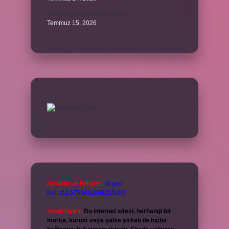
Yıkanan kıyafet neden çeker ?
Temmuz 15, 2026
Reklam ve İletişim:
Skype:
live:.cid.575569c608265c69
Yasal Uyarı:
Bu internet sitesi, herhangi bir
marka, kurum veya şahıs şirketi ile hiçbir