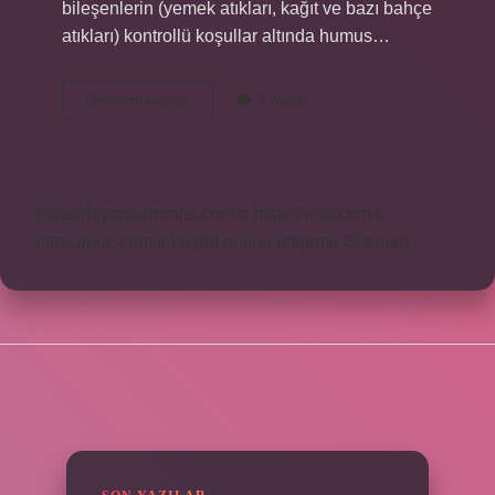
bileşenlerin (yemek atıkları, kağıt ve bazı bahçe
atıkları) kontrollü koşullar altında humus…
Aerobik
Devamını okuyun
3 Yorum
Çürüme
Nedir
https://biyomuhendis.com.tr
https://nup.com.tr
https://puc.com.tr
knight online
nttgame
Sitemap
SIDEBAR