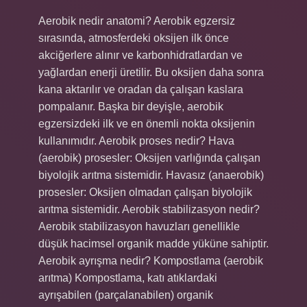
Aerobik nedir anatomi? Aerobik egzersiz
sırasında, atmosferdeki oksijen ilk önce
akciğerlere alınır ve karbonhidratlardan ve
yağlardan enerji üretilir. Bu oksijen daha sonra
kana aktarılır ve oradan da çalışan kaslara
pompalanır. Başka bir deyişle, aerobik
egzersizdeki ilk ve en önemli nokta oksijenin
kullanımıdır. Aerobik proses nedir? Hava
(aerobik) prosesler: Oksijen varlığında çalışan
biyolojik arıtma sistemidir. Havasız (anaerobik)
prosesler: Oksijen olmadan çalışan biyolojik
arıtma sistemidir. Aerobik stabilizasyon nedir?
Aerobik stabilizasyon havuzları genellikle
düşük hacimsel organik madde yüküne sahiptir.
Aerobik ayrışma nedir? Kompostlama (aerobik
arıtma) Kompostlama, katı atıklardaki
ayrışabilen (parçalanabilen) organik