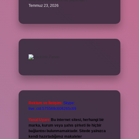
Kalp atışı yükselince ne yapılmalı ?
Temmuz 23, 2026
Reklam ve İletişim:
Skype:
live:.cid.575569c608265c69
Yasal Uyarı:
Bu internet sitesi, herhangi bir
marka, kurum veya şahıs şirketi ile hiçbir
bağlantısı bulunmamaktadır. Sitede yalnızca
kendi hazırladığımız makaleler