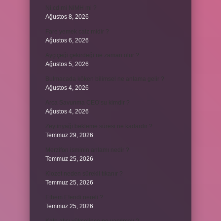
Ni cd mi NiMH mi ?
Ağustos 8, 2026
Fare yemek caiz midir ?
Ağustos 6, 2026
Ayçiçeği çekirdeği ne zaman olur ?
Ağustos 5, 2026
Bulmacada köken bilimsel ne anlama gelir ?
Ağustos 4, 2026
Arca Savunma CEO’su kimdir ?
Ağustos 4, 2026
Zeytinyağı bekleme süresi ne kadardır ?
Temmuz 29, 2026
Merzifon isminin anlamı nedir ?
Temmuz 25, 2026
Klozet neden sürekli tıkanır ?
Temmuz 25, 2026
Ethem Efendi nereli ?
Temmuz 25, 2026